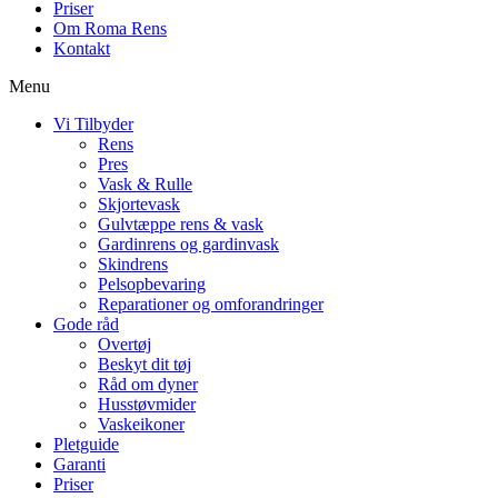
Priser
Om Roma Rens
Kontakt
Menu
Vi Tilbyder
Rens
Pres
Vask & Rulle
Skjortevask
Gulvtæppe rens & vask
Gardinrens og gardinvask
Skindrens
Pelsopbevaring
Reparationer og omforandringer
Gode råd
Overtøj
Beskyt dit tøj
Råd om dyner
Husstøvmider
Vaskeikoner
Pletguide
Garanti
Priser