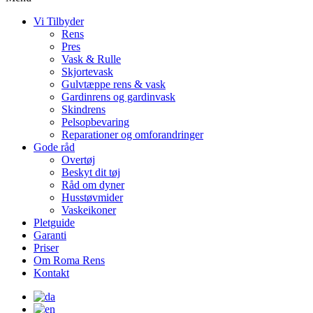
Vi Tilbyder
Rens
Pres
Vask & Rulle
Skjortevask
Gulvtæppe rens & vask
Gardinrens og gardinvask
Skindrens
Pelsopbevaring
Reparationer og omforandringer
Gode råd
Overtøj
Beskyt dit tøj
Råd om dyner
Husstøvmider
Vaskeikoner
Pletguide
Garanti
Priser
Om Roma Rens
Kontakt