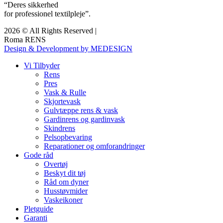
“Deres sikkerhed
for professionel textilpleje”.
2026 © All Rights Reserved |
Roma RENS
Design & Development by MEDESIGN
Vi Tilbyder
Rens
Pres
Vask & Rulle
Skjortevask
Gulvtæppe rens & vask
Gardinrens og gardinvask
Skindrens
Pelsopbevaring
Reparationer og omforandringer
Gode råd
Overtøj
Beskyt dit tøj
Råd om dyner
Husstøvmider
Vaskeikoner
Pletguide
Garanti