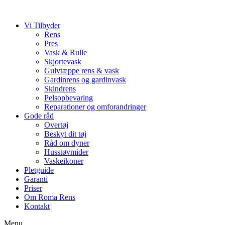
Vi Tilbyder
Rens
Pres
Vask & Rulle
Skjortevask
Gulvtæppe rens & vask
Gardinrens og gardinvask
Skindrens
Pelsopbevaring
Reparationer og omforandringer
Gode råd
Overtøj
Beskyt dit tøj
Råd om dyner
Husstøvmider
Vaskeikoner
Pletguide
Garanti
Priser
Om Roma Rens
Kontakt
Menu